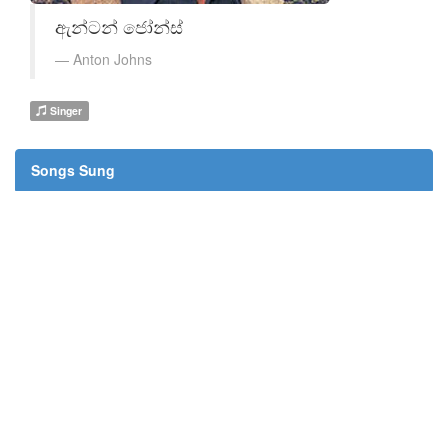
ඇන්ටන් ජෝන්ස්
Anton Johns
Singer
Songs Sung