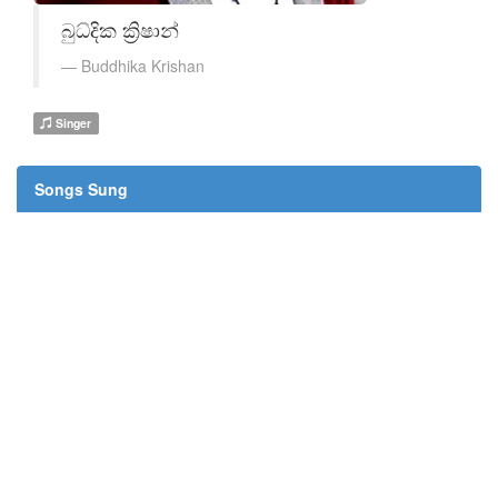
බුධ්දික ක්‍රිෂාන්
Buddhika Krishan
Singer
Songs Sung