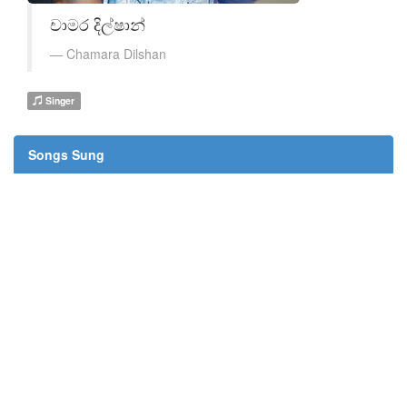
චාමර දිල්ෂාන්
Chamara Dilshan
Singer
Songs Sung