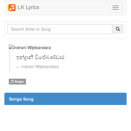
LK Lyrics
Toggle
navigati
ඉන්ද්‍රානි විජේබණ්ඩාර
Indrani Wijebandara
Singer
Songs Sung