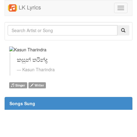
LK Lyrics
Toggle
navigati
කසුන් තරින්ද්‍ර
Kasun Tharindra
Singer
Writer
Songs Sung