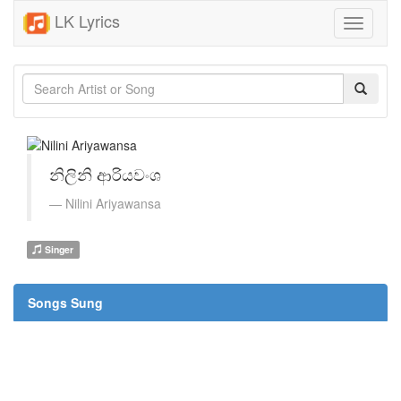
LK Lyrics
Toggle
navigati
නිලිනි ආරියවංශ
Nilini Ariyawansa
Singer
Songs Sung